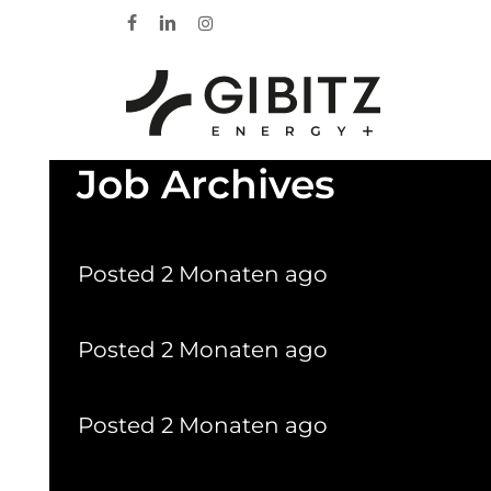
Skip
facebook
linkedin
instagram
to
main
content
Job Archives
Lehrling als Elektriker (m/w/d)
Posted 2 Monaten ago
Projektleiter (m/w/d)
Posted 2 Monaten ago
Elektriker (m/w/d)
Posted 2 Monaten ago
Technischer Mitarbeiter für Abre