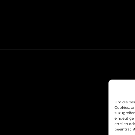
(m/w/d)
Um die bes
Cookies, u
zuzugreife
eindeutige 
erteilen o
beeinträch