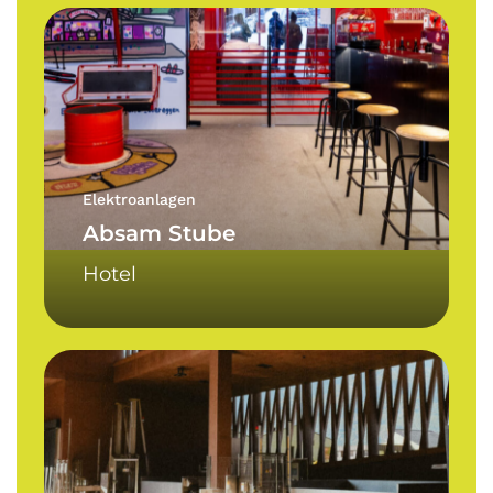
Absam
Stube
Elektroanlagen
Absam Stube
Hotel
Kellerei
Terlan