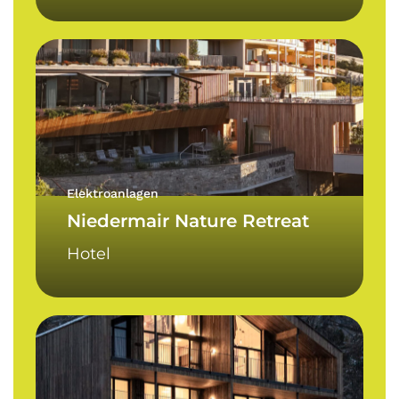
Niedermair
Nature
Retreat
Elektroanlagen
Niedermair Nature Retreat
Hotel
Hotel
Maria
Lodge