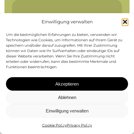
Bergmilch
Südtirol
Einwilligung verwalten
Um die bestmöglichen Erfahrungen zu bieten, verwenden wir
Technologien wie Cookies, um Informationen auf Ihrem Gerät zu
speichern und/oder darauf zuzugreifen. Mit Ihrer Zustimmung
können wir Daten wie Ihr Surfverhalten oder eindeutige IDs auf
Schaltschrankbau
dieser Website verarbeiten. Wenn Sie Ihre Zustimmung nicht
Bergmilch Südtirol
erteilen oder widerrufen, kann dies bestimmte Merkmale und
Funktionen beeinträchtigen.
Industrie
Akzeptieren
Alpitronic
Ablehnen
Einwilligung verwalten
Cookie Policy
Privacy Policy