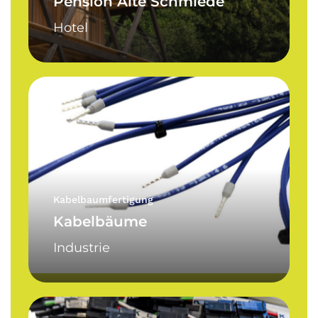
Pension Alte Schmiede
Hotel
Kabelbäume
Kabelbaumfertigung
Kabelbäume
Industrie
Mehradrige