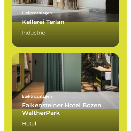
Elektroanlagen
Kellerei Terlan
Industrie
Falkensteiner
Hotel
Bozen
WaltherPark
Elektroanlagen
Falkensteiner Hotel Bozen
WaltherPark
Hotel