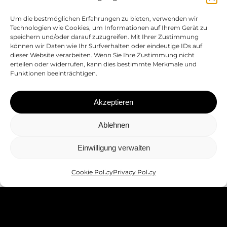
Um die bestmöglichen Erfahrungen zu bieten, verwenden wir
Technologien wie Cookies, um Informationen auf Ihrem Gerät zu
Standort Deutschnofen
speichern und/oder darauf zuzugreifen. Mit Ihrer Zustimmung
können wir Daten wie Ihr Surfverhalten oder eindeutige IDs auf
Egeregg 4
dieser Website verarbeiten. Wenn Sie Ihre Zustimmung nicht
erteilen oder widerrufen, kann dies bestimmte Merkmale und
I-
39050 Deutschnofen (BZ)
Funktionen beeinträchtigen.
Standort Bozen
Mitterweg 8D
Akzeptieren
I-
39100 Bozen (BZ)
Ablehnen
Kontakt
Einwilligung verwalten
E:
info@gibitz.it
T:
+39 0471 61 66 77
Cookie Policy
Privacy Policy
P:
gibitz.gmbh@pec.it
PRIVACY POLICY
WHISTLEBLOWING