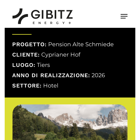
Skip
to
Menu
main
content
PROGETTO:
Pension Alte Schmiede
CLIENTE:
Cyprianer Hof
LUOGO:
Tiers
ANNO DI REALIZZAZIONE:
2026
SETTORE:
Hotel