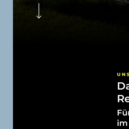
UN
D
Re
Fü
im