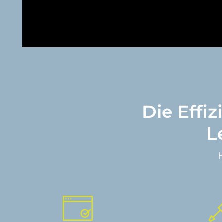
Die Effi
L