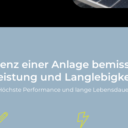
zienz einer Anlage bemiss
eistung und Langlebigke
Höchste Performance und lange Lebensdaue