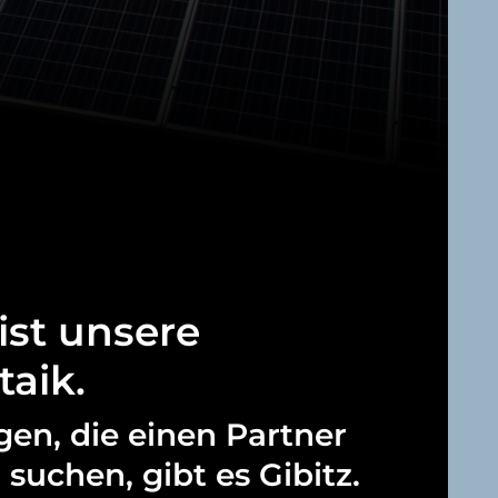
ist
unsere
taik.
gen,
die
einen
Partner
n
suchen,
gibt
es
Gibitz.