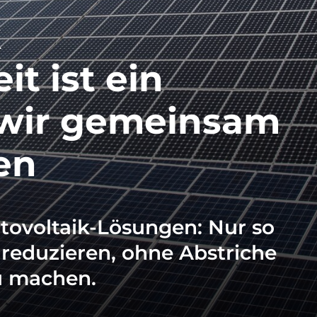
k
eit
ist
ein
wir
gemeinsam
en
tovoltaik-Lösungen:
Nur
so
reduzieren,
ohne
Abstriche
u
machen.