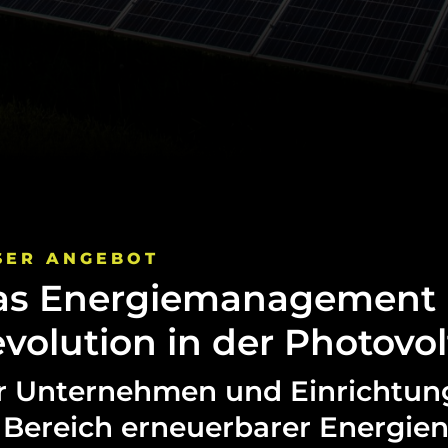
SER
ANGEBOT
as
Energiemanagement
volution
in
der
Photovol
r
Unternehmen
und
Einrichtun
Bereich
erneuerbarer
Energie