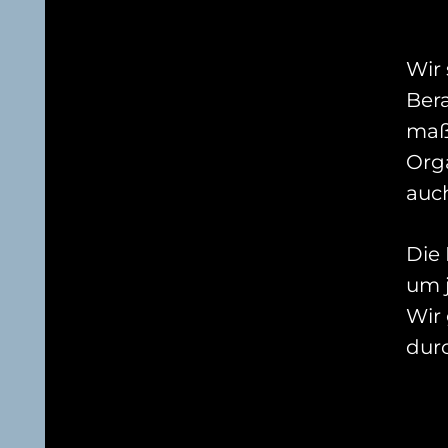
Wir
Ber
maß
Org
auc
Die 
um 
Wir 
dur