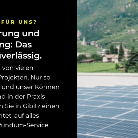
FÜR
UNS?
rung
und
ng:
Das
verlässig.
 von vielen
Projekten. Nur so
n und unser Können
d in der Praxis
Sie in Gibitz einen
tet, auf alles
 Rundum-Service