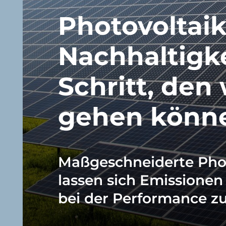
Photovoltai
Nachhaltigk
Schritt,
den
gehen
könn
Maßgeschneiderte
Pho
lassen
sich
Emissionen
bei
der
Performance
z
Navigate to the next section