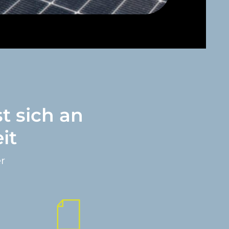
t sich an
it
r