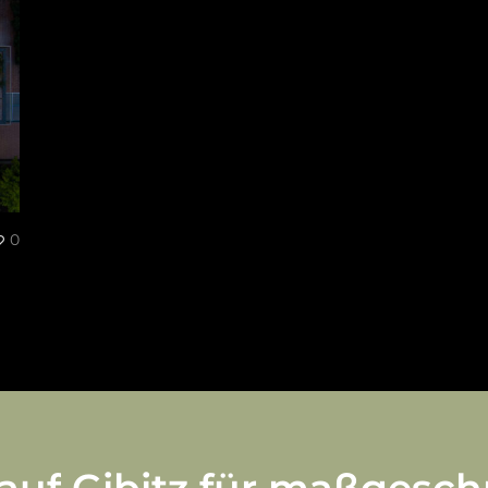
0
auf
Gibitz
für
maßgeschn