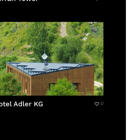
otel Adler KG
0