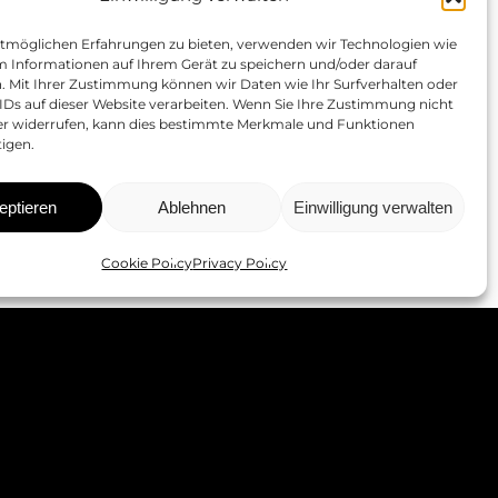
tmöglichen Erfahrungen zu bieten, verwenden wir Technologien wie
m Informationen auf Ihrem Gerät zu speichern und/oder darauf
n. Mit Ihrer Zustimmung können wir Daten wie Ihr Surfverhalten oder
IDs auf dieser Website verarbeiten. Wenn Sie Ihre Zustimmung nicht
der widerrufen, kann dies bestimmte Merkmale und Funktionen
tigen.
eptieren
Ablehnen
Einwilligung verwalten
Cookie Policy
Privacy Policy
Kontakt
E:
info@gibitz.it
T:
+39 0471 61 66 77
P:
gibitz.gmbh@pec.it