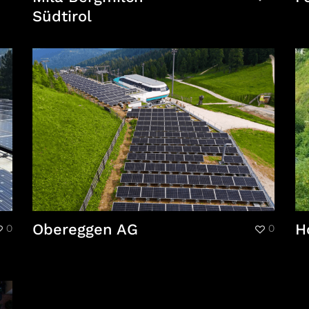
Südtirol
Obereggen AG
H
0
0