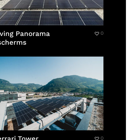
iving Panorama
0
scherms
errari Tower
0