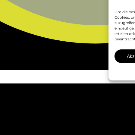
Um die bes
Cookies, u
zuzugreife
eindeutige 
erteilen o
beeinträch
Akz
tandort
Standort Bozen
eutschnofen
Mitterweg 8D
geregg 4
I-
39100 Bozen (BZ)
39050 Deutschnofen
BZ)