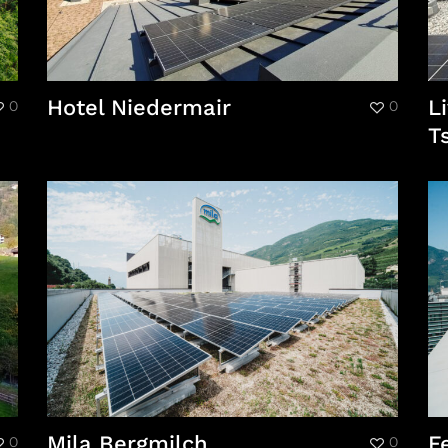
Hotel Niedermair
L
0
0
T
Mila Bergmilch
F
0
0