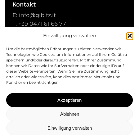
Kontakt
E:
info@gibitz.it
T:
+39 0471 61 66 77
P:
gibitz.gmbh@pec.it
Einwilligung verwalten
Um die bestmöglichen Erfahrungen zu bieten, verwenden wir
PRIVACY POLICY
WHISTLEBLOWING
Technologien wie Cookies, um Informationen auf Ihrem Gerät zu
speichern und/oder darauf zuzugreifen. Mit Ihrer Zustimmung
IMPRESSUM
können wir Daten wie Ihr Surfverhalten oder eindeutige IDs auf
dieser Website verarbeiten. Wenn Sie Ihre Zustimmung nicht
erteilen oder widerrufen, kann dies bestimmte Merkmale und
MwSt.-Nr. 03141090211 | SDI-Code:
Funktionen beeinträchtigen.
A4RZ960
Akzeptieren
Bleiben Sie auf dem Laufenden
Ablehnen
Einwilligung verwalten