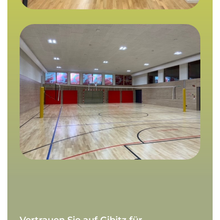
Vertrauen
Sie
auf
Gibitz
für