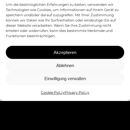
Um die bestmöglichen Erfahrungen zu bieten, verwenden wir
T:
+39 0471 61 66 77
Technologien wie Cookies, um Informationen auf Ihrem Gerät zu
P:
gibitz.gmbh@pec.it
speichern und/oder darauf zuzugreifen. Mit Ihrer Zustimmung
können wir Daten wie Ihr Surfverhalten oder eindeutige IDs auf
dieser Website verarbeiten. Wenn Sie Ihre Zustimmung nicht
erteilen oder widerrufen, kann dies bestimmte Merkmale und
PRIVACY POLICY
WHISTLEBLOWING
Funktionen beeinträchtigen.
IMPRESSUM
Akzeptieren
MwSt.-Nr. 03141090211 | SDI-Code:
Ablehnen
A4RZ960
Einwilligung verwalten
Bleiben Sie auf dem Laufenden
Cookie Policy
Privacy Policy
Hiermit akzeptiere ich die Datenschutzbestimmungen