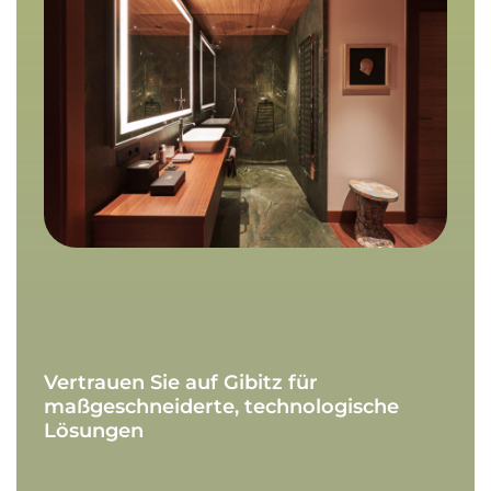
Vertrauen
Sie
auf
Gibitz
für
maßgeschneiderte,
technologische
Lösungen