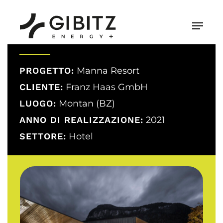
Skip
to
Menu
main
content
PROGETTO:
Manna Resort
CLIENTE:
Franz Haas GmbH
LUOGO:
Montan (BZ)
ANNO DI REALIZZAZIONE:
2021
SETTORE:
Hotel