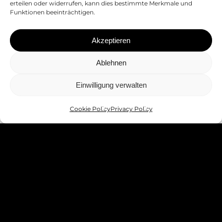
erteilen oder widerrufen, kann dies bestimmte Merkmale und
Funktionen beeinträchtigen.
Akzeptieren
Ablehnen
Einwilligung verwalten
Cookie Policy
Privacy Policy
Standort Deutschnofen
Egeregg 4
I-
39050 Deutschnofen (BZ)
Standort Bozen
Mitterweg 8D