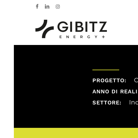
Skip
facebook
linkedin
instagram
to
main
content
C
PROGETTO:
ANNO DI REALI
Ind
SETTORE: