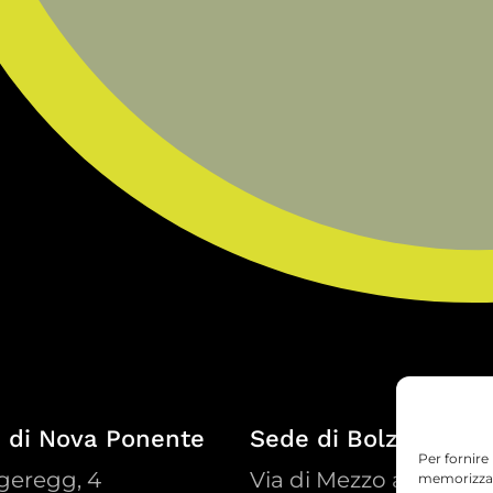
 di Nova Ponente
Sede di Bolzano
Per fornire
geregg, 4
Via di Mezzo ai Piani, 
memorizzare