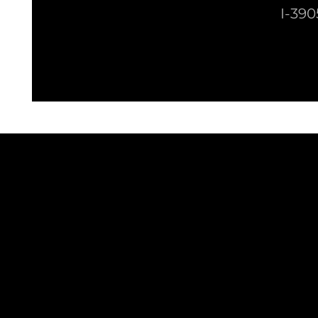
I-
390
PRIVACY POLICY
WHISTLEBLOWIN
Part. IVA 03141090211 | Codice SD
Rimani aggiornato
Accetto la privacy policy