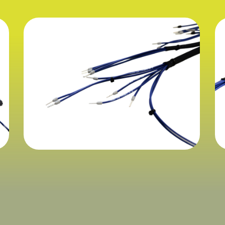
Complessi2
c