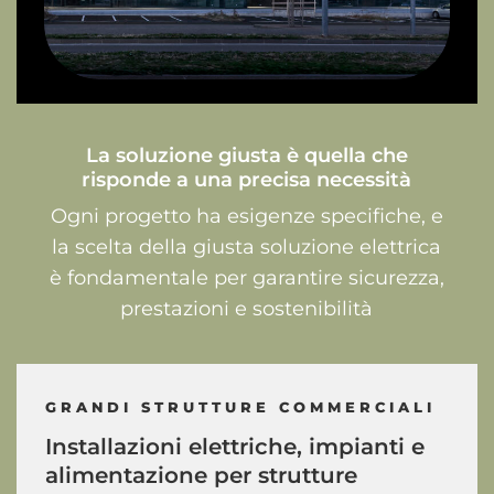
La soluzione giusta è quella che
risponde a una precisa necessità
Ogni progetto ha esigenze specifiche, e
la scelta della giusta soluzione elettrica
è fondamentale per garantire sicurezza,
prestazioni e sostenibilità
GRANDI STRUTTURE COMMERCIALI
Installazioni
elettriche,
impianti
e
alimentazione
per
strutture