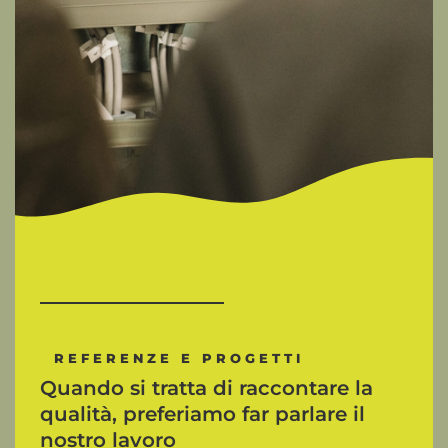
REFERENZE
E
PROGETTI
Quando
si
tratta
di
raccontare
la
qualità,
preferiamo
far
parlare
il
nostro
lavoro