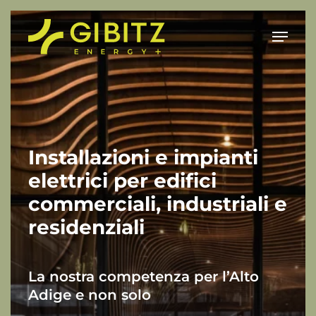
Skip
to
Menu
main
content
Installazioni e impianti
elettrici per edifici
commerciali, industriali e
residenziali
La nostra competenza per l’Alto
Adige e non solo