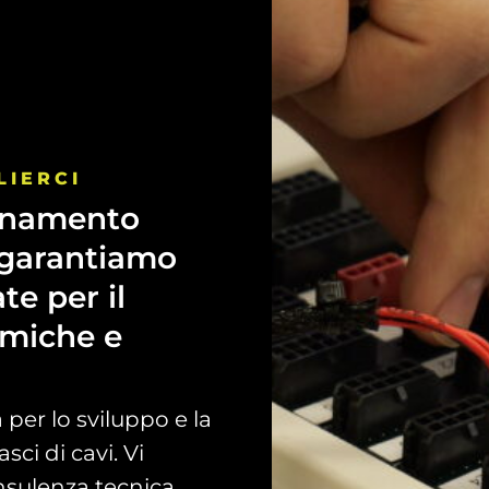
LIERCI
inamento
garantiamo
ate
per
il
miche
e
a per lo sviluppo e la
sci di cavi. Vi
sulenza tecnica