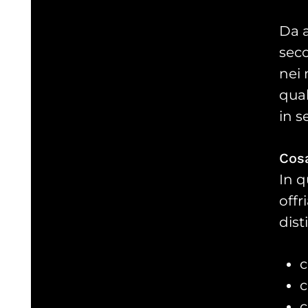
Da a
seco
nei 
qual
in se
Cosa
In q
offr
dist
c
c
c