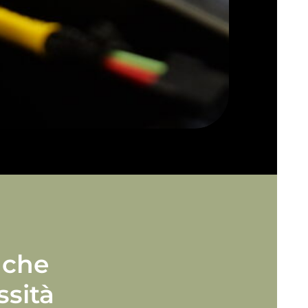
 che
ssità