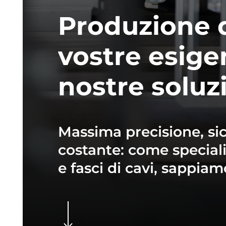
Produzione
vostre
esige
nostre
soluz
Massima
precisione,
si
costante:
come
speciali
e
fasci
di
cavi,
sappiam
Navigate to the next section