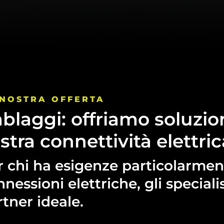
NOSTRA
OFFERTA
blaggi:
offriamo
soluzio
stra
connettività
elettric
r
chi
ha
esigenze
particolarmen
nnessioni
elettriche,
gli
specialis
rtner
ideale.