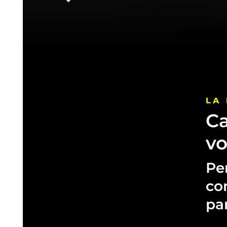
LA
Ca
vo
Pe
co
pa