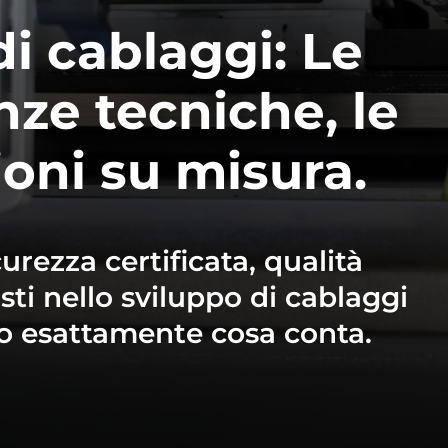
di
cablaggi:
Le
nze
tecniche,
le
ioni
su
misura.
curezza
certificata,
qualità
sti
nello
sviluppo
di
cablaggi
o
esattamente
cosa
conta.