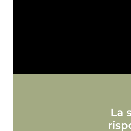
La 
risp