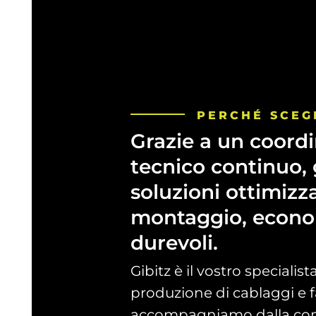
PERCHÉ
SCEG
Grazie
a
un
coord
tecnico
continuo,
soluzioni
ottimizz
montaggio,
econo
durevoli.
Gibitz è il vostro specialist
produzione di cablaggi e fa
accompagniamo dalla con