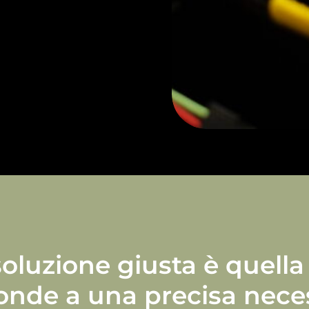
soluzione giusta è quella
onde a una precisa nece