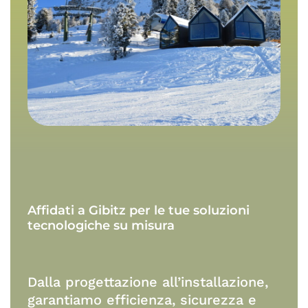
Affidati
a
Gibitz
per
le
tue
soluzioni
tecnologiche
su
misura
Dalla progettazione all’installazione,
garantiamo efficienza, sicurezza e