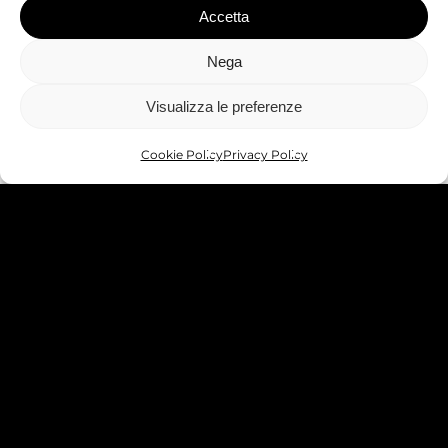
Accetta
PRIVACY POLICY
WHISTLEBLOWING
Nega
IMPRESSUM
Visualizza le preferenze
Part. IVA 03141090211 | Codice SDI:
A4RZ960
Cookie Policy
Privacy Policy
Rimani aggiornato
Accetto la privacy policy