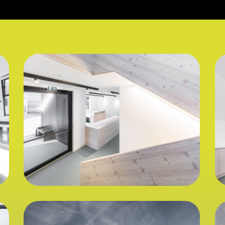
_DR67096B
_
_DR67296B
_