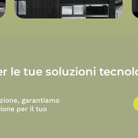
er
le
tue
soluzioni
tecnol
azione, garantiamo
ione per il tuo