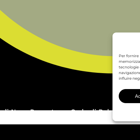
Per fornire
memorizzare
tecnologie
navigazione
influire ne
Ac
 di Nova Ponente
Sede di Bolzano
geregg, 4
Via di Mezzo ai Piani, 
50 Nova Ponente (BZ)
I-
39100 Bolzano (BZ)