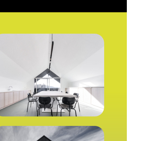
DR67166_8B
DR67399B