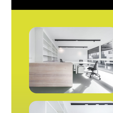
_DR67028_30B
_DR67434B