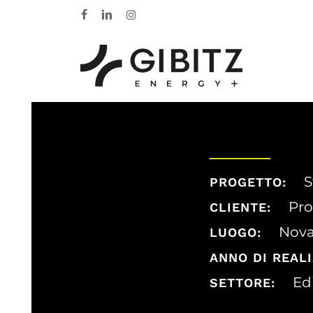
Skip
facebook
linkedin
instagram
to
main
content
S
PROGETTO:
Pro
CLIENTE:
Nova
LUOGO:
ANNO DI REALI
Edi
SETTORE: