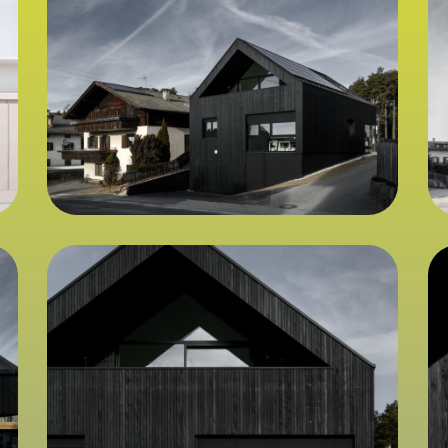
_DR67308_10B
_