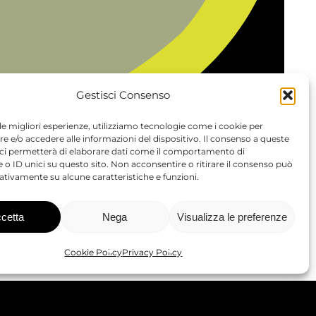
Gestisci Consenso
 le migliori esperienze, utilizziamo tecnologie come i cookie per
 e/o accedere alle informazioni del dispositivo. Il consenso a queste
 ci permetterà di elaborare dati come il comportamento di
 o ID unici su questo sito. Non acconsentire o ritirare il consenso può
gativamente su alcune caratteristiche e funzioni.
Share
cetta
Nega
Visualizza le preferenze
Contatti
Cookie Policy
Privacy Policy
8D
E:
info@gibitz.it
T:
+39 0471 61 66 77