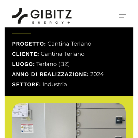
Skip
to
Menu
main
content
PROGETTO:
Cantina Terlano
CLIENTE:
Cantina Terlano
LUOGO:
Terlano (BZ)
ANNO DI REALIZZAZIONE:
2024
SETTORE:
Industria