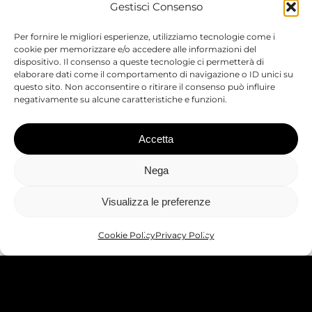
Gestisci Consenso
E:
info@gibitz.it
T:
+39 0471 61 66 77
Per fornire le migliori esperienze, utilizziamo tecnologie come i
cookie per memorizzare e/o accedere alle informazioni del
P:
gibitz.gmbh@pec.it
dispositivo. Il consenso a queste tecnologie ci permetterà di
elaborare dati come il comportamento di navigazione o ID unici su
questo sito. Non acconsentire o ritirare il consenso può influire
negativamente su alcune caratteristiche e funzioni.
PRIVACY POLICY
WHISTLEBLOWING
IMPRESSUM
Accetta
Part. IVA 03141090211 | Codice SDI:
Nega
A4RZ960
Visualizza le preferenze
Rimani aggiornato
Cookie Policy
Privacy Policy