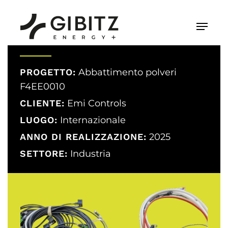
Skip
to
Menu
main
content
PROGETTO:
Abbattimento polveri
F4EE0010
CLIENTE:
Emi Controls
LUOGO:
Internazionale
ANNO DI REALIZZAZIONE:
2025
SETTORE:
Industria