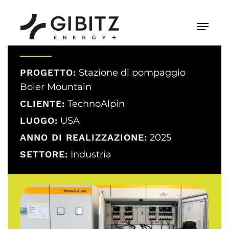
Skip
to
Menu
main
content
PROGETTO:
Stazione di pompaggio
Boler Mountain
CLIENTE:
TechnoAlpin
LUOGO:
USA
ANNO DI REALIZZAZIONE:
2025
SETTORE:
Industria